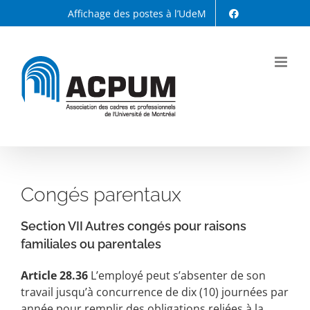
Passer
Affichage des postes à l’UdeM
au
contenu
Congés parentaux
Section VII Autres congés pour raisons
familiales ou parentales
Article 28.36
L’employé peut s’absenter de son
travail jusqu’à concurrence de dix (10) journées par
année pour remplir des obligations reliées à la