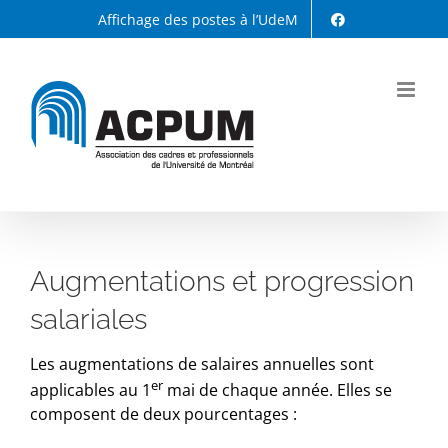
Passer
Affichage des postes à l’UdeM
au
contenu
Augmentations et progression
salariales
Les augmentations de salaires annuelles sont
er
applicables au 1
mai de chaque année. Elles se
composent de deux pourcentages :