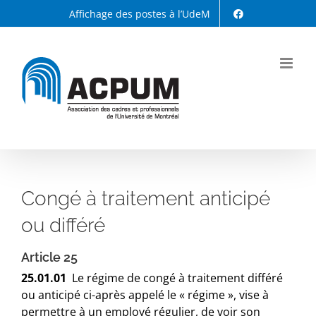
Passer
Affichage des postes à l’UdeM
au
contenu
Congé à traitement anticipé
ou différé
Article 25
25.01.01
Le régime de congé à traitement différé
ou anticipé ci-après appelé le « régime », vise à
permettre à un employé régulier, de voir son