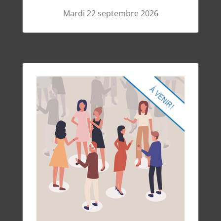
Mardi 22 septembre 2026
Cocktail annuel
er
octobre 2026
Jeudi 1
17 h à 19 h
Restaurant Le Cercle – HEC
À VENIR